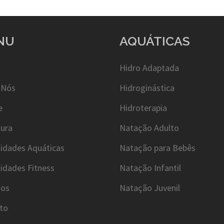
NU
AQUÁTICAS
Hidro Adaptada
 Nós
Hidroginástica
e
Hidroterapia
tura
Natação Adulto
idades Aquáticas
Natação para Bebês
idades Fitness
Natação Infantil
ios
Natação Juvenil
to