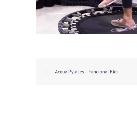
Post
⟵
Acqua Pylates – Funcional Kids
navigation