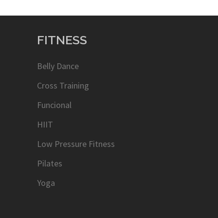
FITNESS
Belly Dance
Cross Training
Funcional
HIIT
Low Pressure Fitness
Pilates
Yoga