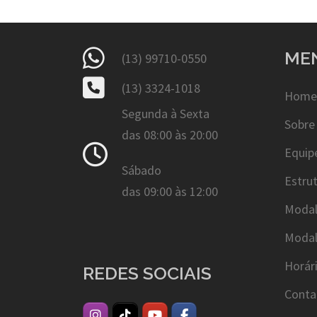
ME
(13) 99710-0550
(13) 3324-1018
Home
Segunda à Sexta
Sobre
das 08:00 às 20:00
Equip
Sábado
Estru
das 09:00 às 12:00
Modal
Modal
Horár
REDES SOCIAIS
Conta