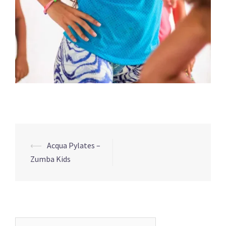
Post
⟵
Acqua Pylates –
navigation
Zumba Kids
Pesquisar