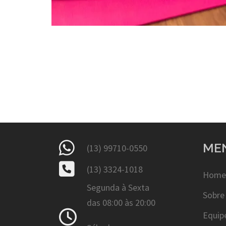
ME
(13) 99710-0550
(13) 3324-1018
Home
Segunda à Sexta
Sobre
das 08:00 às 20:00
Equip