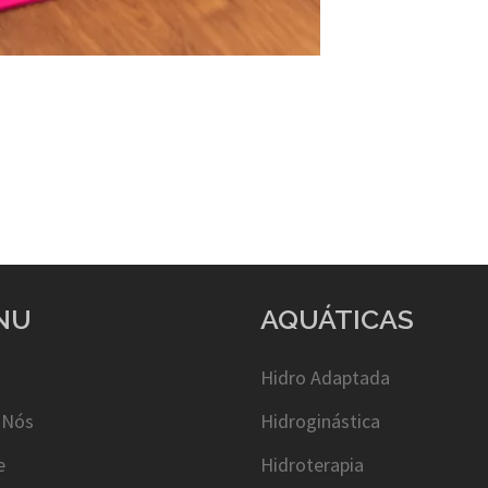
NU
AQUÁTICAS
Hidro Adaptada
 Nós
Hidroginástica
e
Hidroterapia