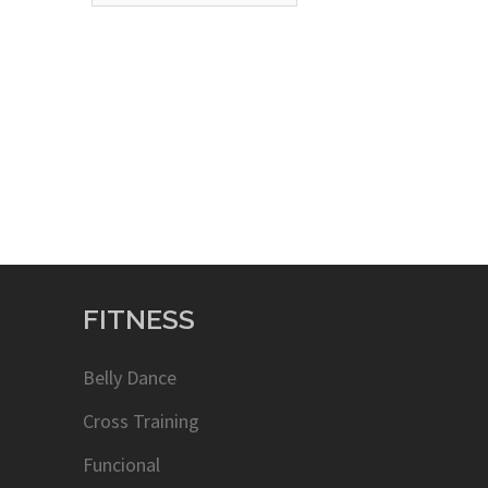
FITNESS
Belly Dance
Cross Training
Funcional