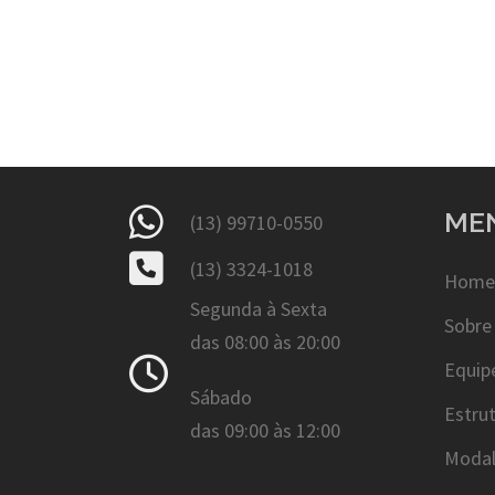
ME
(13) 99710-0550
(13) 3324-1018
Home
Segunda à Sexta
Sobre
das 08:00 às 20:00
Equip
Sábado
Estru
das 09:00 às 12:00
Modal