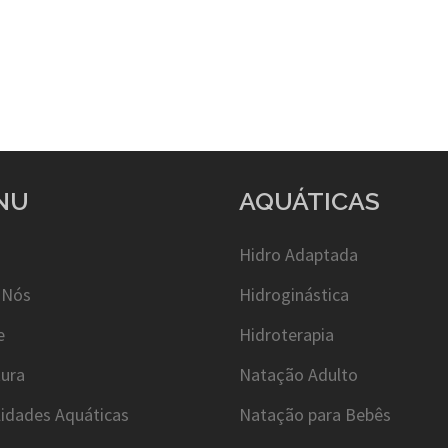
NU
AQUÁTICAS
Hidro Adaptada
 Nós
Hidroginástica
e
Hidroterapia
tura
Natação Adulto
idades Aquáticas
Natação para Bebês