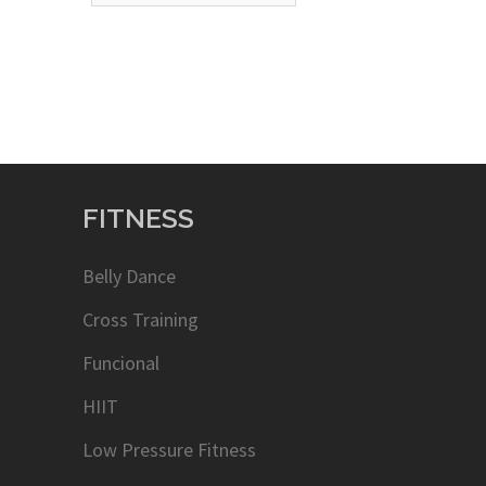
FITNESS
Belly Dance
Cross Training
Funcional
HIIT
Low Pressure Fitness