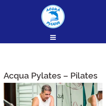
Skip
to
content
Acqua Pylates – Pilates