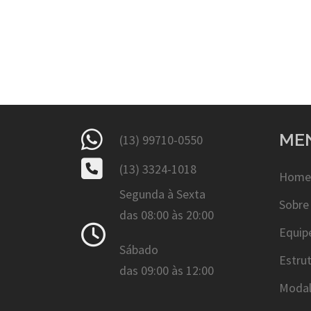
ME
(13) 99710-0550
(13) 3324-1018
Home
Segunda à Sexta
Sobre
das 08:00 às 20:00
Equip
Sábado
Estru
das 09:00 às 12:00
Modal