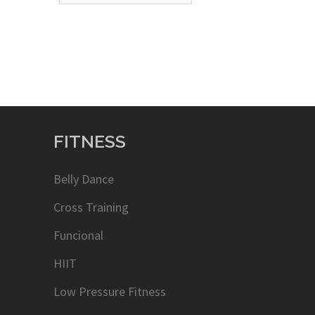
FITNESS
Belly Dance
Cross Training
Funcional
HIIT
Low Pressure Fitness