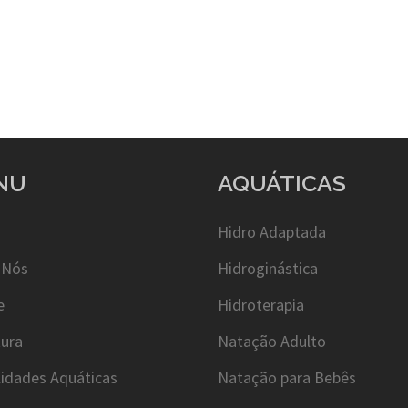
NU
AQUÁTICAS
Hidro Adaptada
 Nós
Hidroginástica
e
Hidroterapia
tura
Natação Adulto
idades Aquáticas
Natação para Bebês