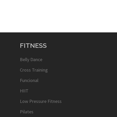
FITNESS
Belly Dance
Cross Training
Funcional
HIIT
Low Pressure Fitness
Pilates