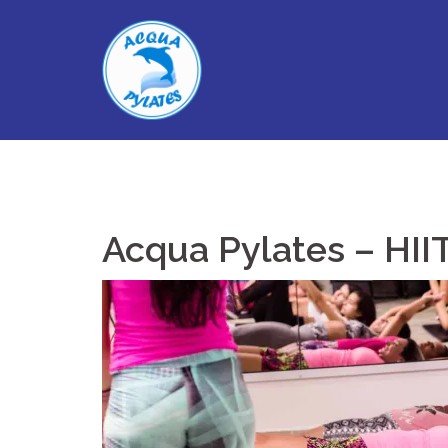
Skip
to
content
Acqua Pylates – HII