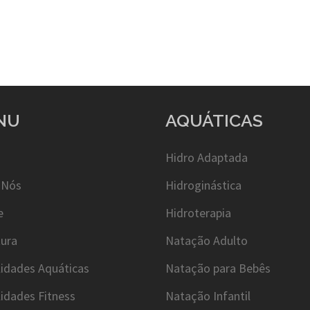
NU
AQUÁTICAS
Hidro Adaptada
 Nós
Hidroginástica
e
Hidroterapia
tura
Natação Adulto
idades Aquáticas
Natação para Bebês
idades Fitness
Natação Infantil