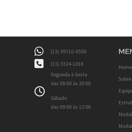
ME
(13) 99710-0550
(13) 3324-1018
Home
Segunda à Sexta
Sobre
das 08:00 às 20:00
Equip
Sábado
Estru
das 09:00 às 12:00
Modal
Modal