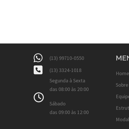
ME
(13) 99710-0550
(13) 3324-1018
Home
Segunda à Sexta
Sobre
das 08:00 às 20:00
Equip
Sábado
Estru
das 09:00 às 12:00
Modal