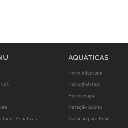
NU
AQUÁTICAS
Hidro Adaptada
 Nós
Hidroginástica
e
Hidroterapia
tura
Natação Adulto
idades Aquáticas
Natação para Bebês