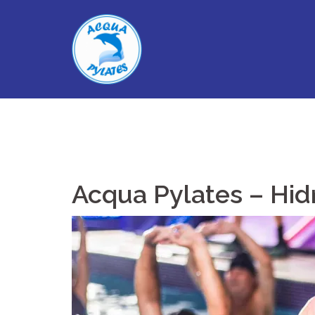
Skip
to
content
Acqua Pylates – Hid