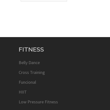
FITNESS
Belly Dance
Cross Training
Funcional
HIIT
Low Pressure Fitness